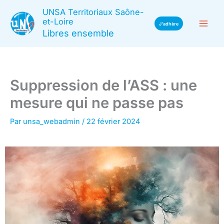
Aller
UNSA Territoriaux Saône-
au
et-Loire
J'adhère
Libres ensemble
contenu
Suppression de l’ASS : une
mesure qui ne passe pas
Par
unsa_webadmin
/
22 février 2024