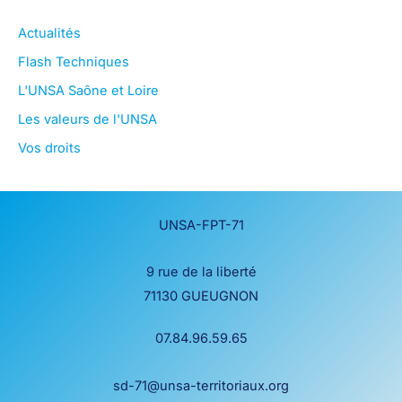
Actualités
Flash Techniques
L'UNSA Saône et Loire
Les valeurs de l'UNSA
Vos droits
UNSA-FPT-71
9 rue de la liberté
71130 GUEUGNON
07.84.96.59.65
sd-71@unsa-territoriaux.org