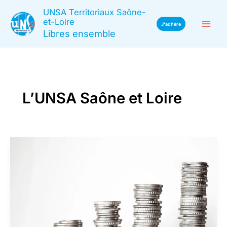
Aller
UNSA Territoriaux Saône-
au
et-Loire
J'adhère
Libres ensemble
contenu
L’UNSA Saône et Loire