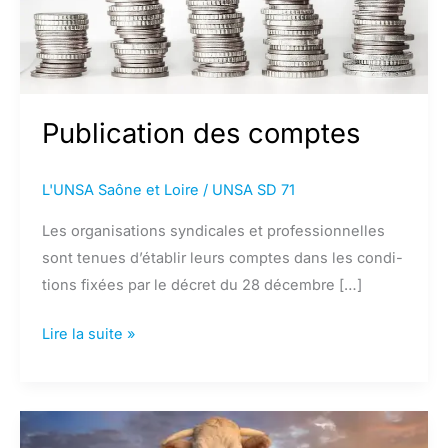
Publication des comptes
L'UNSA Saône et Loire
/
UNSA SD 71
Les orga­ni­sa­tions syn­di­ca­les et pro­fes­sion­nel­les
sont tenues d’établir leurs comp­tes dans les condi­
tions fixées par le décret du 28 ­dé­cem­bre […]
Publication
Lire la suite »
des
comptes